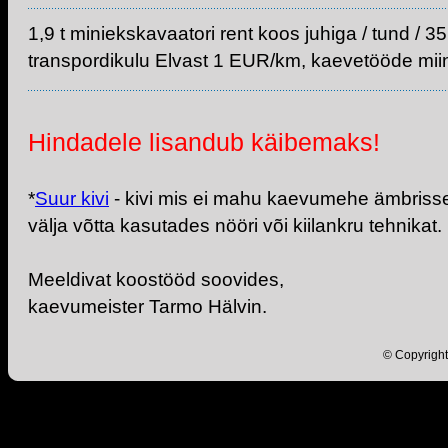
1,9 t miniekskavaatori rent koos juhiga / tund / 
transpordikulu Elvast 1 EUR/km, kaevetööde m
Hindadele lisandub käibemaks!
*
Suur kivi
- kivi mis ei mahu kaevumehe ämbrisse 
välja võtta kasutades nööri või kiilankru tehnikat.
Meeldivat koostööd soovides,
kaevumeister Tarmo Hälvin.
© Copyright