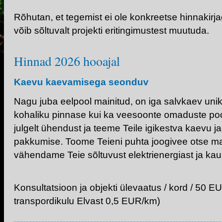
Rõhutan, et tegemist ei ole konkreetse hinnakir
võib sõltuvalt projekti eritingimustest muutuda.
Hinnad 2026 hooajal
Kaevu kaevamisega seonduv
Nagu juba eelpool mainitud, on iga salvkaev unik
kohaliku pinnase kui ka veesoonte omaduste po
julgelt ühendust ja teeme Teile igikestva kaevu 
pakkumise. Toome Teieni puhta joogivee otse m
vähendame Teie sõltuvust elektrienergiast ja k
Konsultatsioon ja objekti ülevaatus / kord / 50 E
transpordikulu Elvast 0,5 EUR/km)