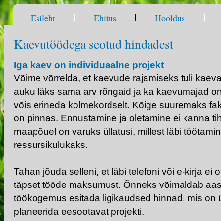
Esileht
Ehitus
Hooldus
Kaevutöödega seotud hindadest
Iga kaev on individuaalne projekt
Võime võrrelda, et kaevude rajamiseks tuli kae
auku läks sama arv rõngaid ja ka kaevumajad on
võis erineda kolmekordselt. Kõige suuremaks fak
on pinnas. Ennustamine ja oletamine ei kanna tiht
maapõuel on varuks üllatusi, millest läbi töötam
ressursikulukaks.
Tahan jõuda selleni, et läbi telefoni või e-kirja ei
täpset tööde maksumust. Õnneks võimaldab aas
töökogemus esitada ligikaudsed hinnad, mis on ü
planeerida eesootavat projekti.