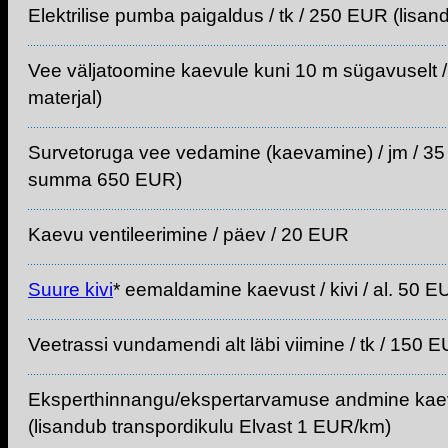
Elektrilise pumba paigaldus / tk / 250 EUR (lisan
Vee väljatoomine kaevule kuni 10 m sügavuselt /
materjal)
Survetoruga vee vedamine (kaevamine) / jm / 3
summa 650 EUR)
Kaevu ventileerimine / päev / 20 EUR
Suure kivi
* eemaldamine kaevust / kivi / al. 50 
Veetrassi vundamendi alt läbi viimine / tk / 150 
Eksperthinnangu/ekspertarvamuse andmine kaev
(lisandub transpordikulu Elvast 1 EUR/km)