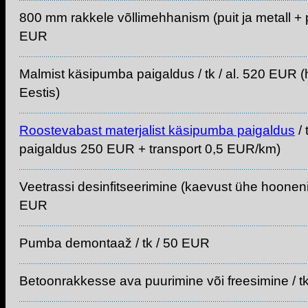
800 mm rakkele võllimehhanism (puit ja metall + p
EUR
Malmist käsipumba paigaldus / tk / al. 520 EUR 
Eestis)
Roostevabast materjalist käsipumba paigaldus
/ 
paigaldus 250 EUR + transport 0,5 EUR/km)
Veetrassi desinfitseerimine (kaevust ühe hooneni j
EUR
Pumba demontaaž / tk / 50 EUR
Betoonrakkesse ava puurimine või freesimine / t