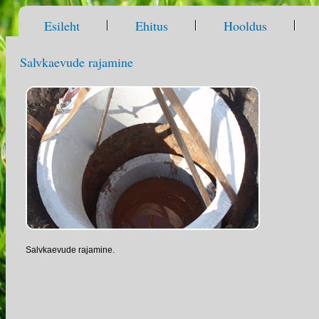
Esileht
Ehitus
Hooldus
Salvkaevude rajamine